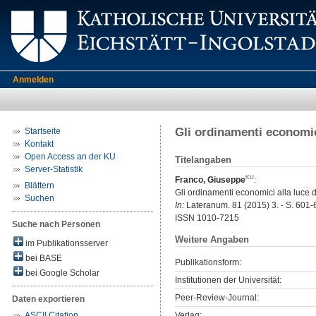
Anmelden
Gli ordinamenti economici
Startseite
Kontakt
Open Access an der KU
Titelangaben
Server-Statistik
Franco, Giuseppe
:
Blättern
Gli ordinamenti economici alla luce d
Suchen
In:
Lateranum. 81 (2015) 3. - S. 601-
ISSN 1010-7215
Suche nach Personen
Weitere Angaben
im Publikationsserver
bei BASE
Publikationsform:
bei Google Scholar
Institutionen der Universität:
Peer-Review-Journal:
Daten exportieren
Verlag:
ASCII Citation