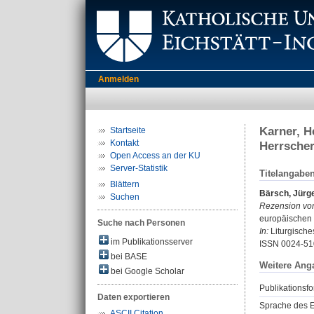
Anmelden
Karner, H
Startseite
Kontakt
Herrscher
Open Access an der KU
Server-Statistik
Titelangabe
Blättern
Bärsch, Jürg
Suchen
Rezension vo
europäischen 
Suche nach Personen
In:
Liturgisches
im Publikationsserver
ISSN 0024-51
bei BASE
Weitere Ang
bei Google Scholar
Publikationsfo
Daten exportieren
Sprache des E
ASCII Citation