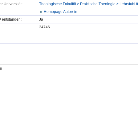
er Universität:
Theologische Fakultät > Praktische Theologie > Lehrstuhl f
:
Homepage Autor/-in
U entstanden:
Ja
24746
tt