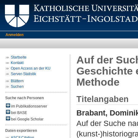
Anmelden
Auf der Suc
Startseite
Kontakt
Geschichte e
Open Access an der KU
Server-Statistik
Methode
Blättern
Suchen
Titelangaben
Suche nach Personen
im Publikationsserver
Brabant, Domini
bei BASE
bei Google Scholar
Auf der Suche nac
Daten exportieren
(kunst-)historiog
ASCII Citation