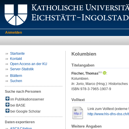
Anmelden
Kolumbien
Startseite
Kontakt
Open Access an der KU
Titelangaben
Server-Statistik
Fischer, Thomas
:
Blättern
Kolumbien.
Suchen
In:
Jorio, Marco (Hrsg.): Historische
ISBN 978-3-7965-1907-9
Suche nach Personen
im Publikationsserver
Volltext
bei BASE
Link zum Volltext (externe
bei Google Scholar
http://www.hls-dhs-dss.ch
Daten exportieren
Weitere Angaben
ASCII Citation