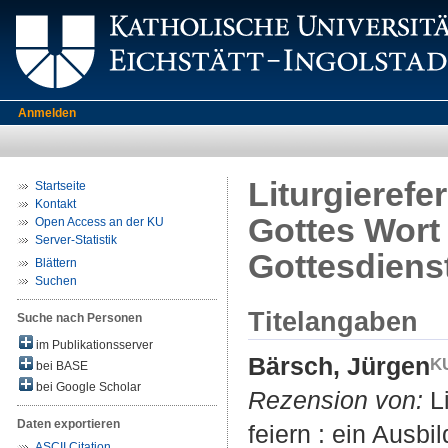
Anmelden
Liturgierefe
Startseite
Kontakt
Gottes Wort 
Open Access an der KU
Server-Statistik
Gottesdiens
Blättern
Suchen
Titelangaben
Suche nach Personen
im Publikationsserver
Bärsch, Jürgen
bei BASE
bei Google Scholar
Rezension von:
Li
Daten exportieren
feiern : ein Ausb
ASCII Citation