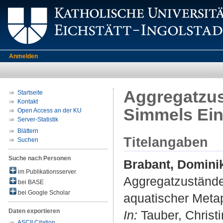
Anmelden
Aggregatzus
Startseite
Kontakt
Simmels Ein
Open Access an der KU
Server-Statistik
Blättern
Titelangaben
Suchen
Suche nach Personen
Brabant, Domini
im Publikationsserver
Aggregatzustände
bei BASE
bei Google Scholar
aquatischer Meta
Daten exportieren
In:
Tauber, Christin
ASCII Citation