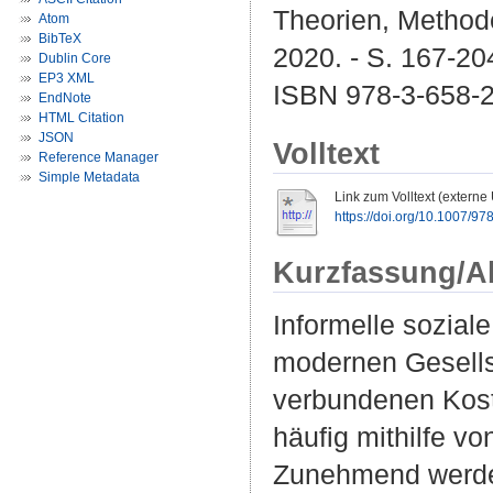
Theorien, Method
Atom
BibTeX
2020. - S. 167-204
Dublin Core
EP3 XML
ISBN 978-3-658-
EndNote
HTML Citation
JSON
Volltext
Reference Manager
Simple Metadata
Link zum Volltext (externe
https://doi.org/10.1007/9
Kurzfassung/A
Informelle sozial
modernen Gesellsc
verbundenen Kost
häufig mithilfe v
Zunehmend werden