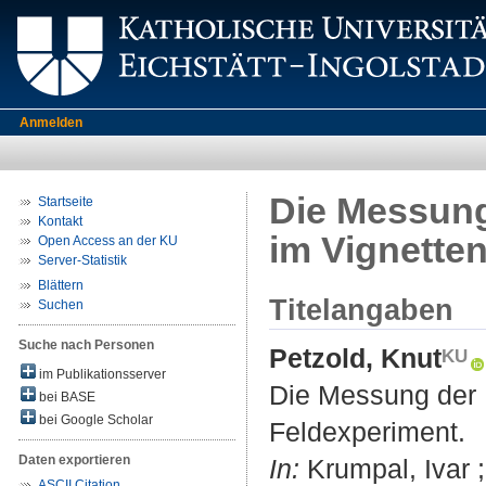
Anmelden
Die Messung
Startseite
Kontakt
im Vignette
Open Access an der KU
Server-Statistik
Blättern
Titelangaben
Suchen
Suche nach Personen
Petzold, Knut
im Publikationsserver
Die Messung der 
bei BASE
bei Google Scholar
Feldexperiment.
Daten exportieren
In:
Krumpal, Ivar ;
ASCII Citation