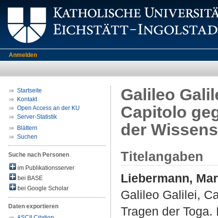
Anmelden
Galileo Galil
Startseite
Kontakt
Capitolo geg
Open Access an der KU
Server-Statistik
der Wissensc
Blättern
Suchen
Titelangaben
Suche nach Personen
im Publikationsserver
Liebermann, Mar
bei BASE
bei Google Scholar
Galileo Galilei, C
Daten exportieren
Tragen der Toga. 
ASCII Citation