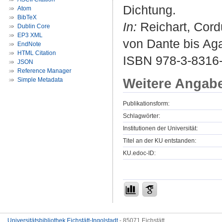
Dichtung.
Atom
BibTeX
In:
Reichart, Cordu
Dublin Core
EP3 XML
von Dante bis Ag
EndNote
HTML Citation
ISBN 978-3-8316-
JSON
Reference Manager
Weitere Angab
Simple Metadata
Publikationsform:
Schlagwörter:
Institutionen der Universität:
Titel an der KU entstanden:
KU.edoc-ID:
Universitätsbibliothek Eichstätt-Ingolstadt
- 85071 Eichstätt