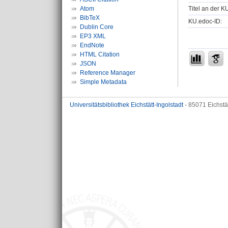
Titel an der K
Atom
BibTeX
KU.edoc-ID:
Dublin Core
EP3 XML
EndNote
HTML Citation
JSON
Reference Manager
Simple Metadata
Universitätsbibliothek Eichstätt-Ingolstadt
- 85071 Eichstä