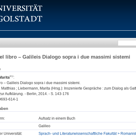
del libro – Galileis Dialogo sopra i due massimi sistemi
n
Marita
:
ibro – Galileis Dialogo sopra i due massimi sistemi.
atthias ; Liebermann, Marita (Hrsg.): Inszenierte Gespräche : zum Dialog als 
 zur Aufklärung. - Berlin, 2014. - S. 143-176
9693-614-1
aben
rm:
Aufsatz in einem Buch
Galileo
er Universität:
Sprach- und Literaturwissenschaftliche Fakultät > Romanist