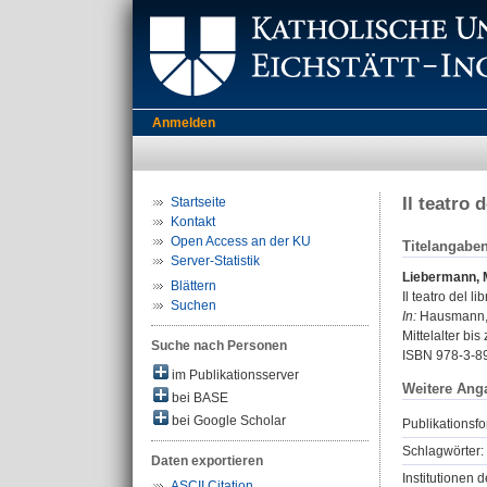
Anmelden
Il teatro 
Startseite
Kontakt
Open Access an der KU
Titelangabe
Server-Statistik
Liebermann, 
Blättern
Il teatro del l
Suchen
In:
Hausmann, M
Mittelalter bis
Suche nach Personen
ISBN 978-3-8
im Publikationsserver
Weitere Ang
bei BASE
bei Google Scholar
Publikationsfo
Schlagwörter:
Daten exportieren
Institutionen d
ASCII Citation