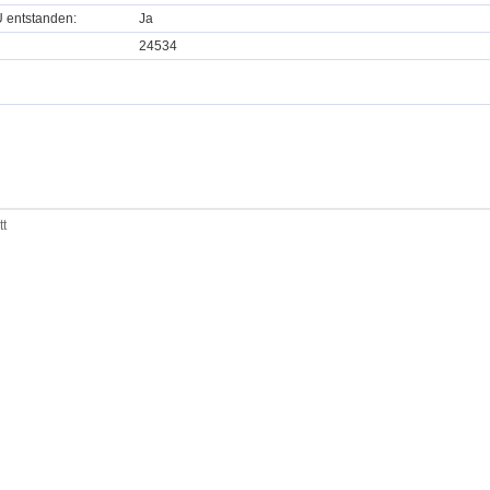
U entstanden:
Ja
24534
tt