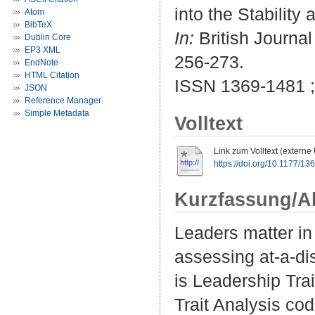
into the Stability
Atom
BibTeX
In:
British Journal 
Dublin Core
EP3 XML
256-273.
EndNote
HTML Citation
ISSN 1369-1481 
JSON
Reference Manager
Simple Metadata
Volltext
Link zum Volltext (externe
https://doi.org/10.1177/
Kurzfassung/A
Leaders matter in 
assessing at-a-dis
is Leadership Trai
Trait Analysis co