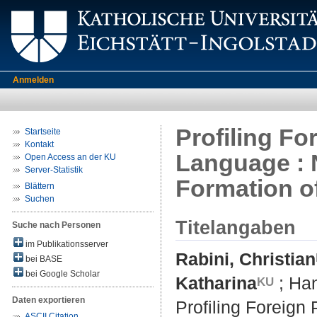
Anmelden
Profiling Fo
Startseite
Kontakt
Language : N
Open Access an der KU
Server-Statistik
Formation of
Blättern
Suchen
Titelangaben
Suche nach Personen
im Publikationsserver
Rabini, Christian
bei BASE
bei Google Scholar
Katharina
;
Han
Daten exportieren
Profiling Foreign
ASCII Citation