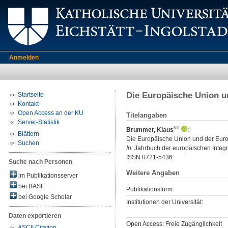
Anmelden
Die Europäische Union u
Startseite
Kontakt
Open Access an der KU
Titelangaben
Server-Statistik
Brummer, Klaus
:
Blättern
Die Europäische Union und der Euro
Suchen
In:
Jahrbuch der europäischen Integra
ISSN 0721-5436
Suche nach Personen
Weitere Angaben
im Publikationsserver
bei BASE
Publikationsform:
bei Google Scholar
Institutionen der Universität:
Daten exportieren
Open Access: Freie Zugänglichkeit
ASCII Citation