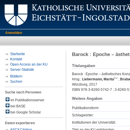
Anmelden
Barock : Epoche – ästhe
Startseite
Kontakt
Open Access an der KU
Titelangaben
Server-Statistik
Barock : Epoche – ästhetisches Kon
Blättern
Hrsg.:
Liebermann, Marita
;
Braba
Suchen
Würzburg, 2017
ISBN 978-3-8260-5742-7 ; 3-8260-5
Suche nach Personen
Weitere Angaben
im Publikationsserver
bei BASE
Publikationsform:
bei Google Scholar
Schlagwörter:
Institutionen der Universität:
Daten exportieren
Titel an der KU entstanden:
ASCII Citation