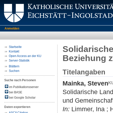
Anmelden
Solidarische
Startseite
Kontakt
Beziehung z
Open Access an der KU
Server-Statistik
Blättern
Titelangaben
Suchen
Suche nach Personen
Mainka, Steven
im Publikationsserver
Solidarische Land
bei BASE
bei Google Scholar
und Gemeinschaft
Daten exportieren
In:
Limmer, Ina ; H
ASCII Citation