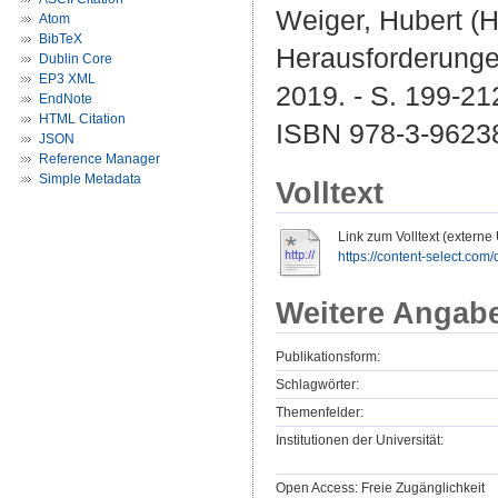
Weiger, Hubert (H
Atom
BibTeX
Herausforderunge
Dublin Core
EP3 XML
2019. - S. 199-21
EndNote
HTML Citation
ISBN 978-3-9623
JSON
Reference Manager
Simple Metadata
Volltext
Link zum Volltext (externe
https://content-select.com/
Weitere Angab
Publikationsform:
Schlagwörter:
Themenfelder:
Institutionen der Universität:
Open Access: Freie Zugänglichkeit