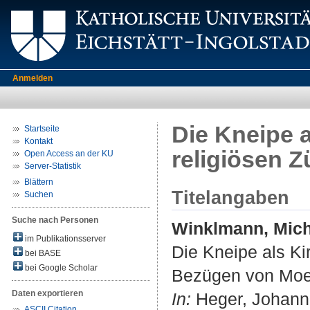
Anmelden
Die Kneipe 
Startseite
Kontakt
religiösen 
Open Access an der KU
Server-Statistik
Blättern
Titelangaben
Suchen
Suche nach Personen
Winklmann, Mich
im Publikationsserver
Die Kneipe als Ki
bei BASE
bei Google Scholar
Bezügen von Moe
Daten exportieren
In:
Heger, Johanne
ASCII Citation