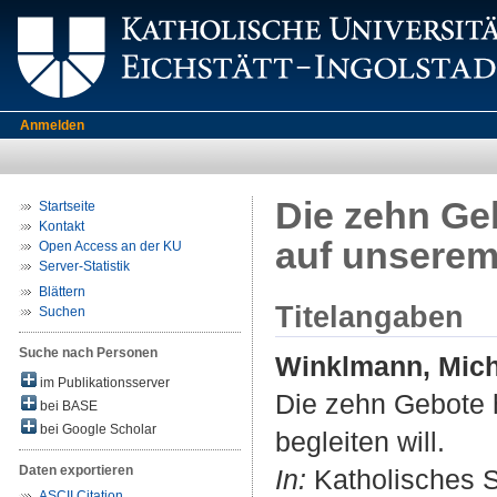
Anmelden
Die zehn Geb
Startseite
Kontakt
auf unserem
Open Access an der KU
Server-Statistik
Blättern
Titelangaben
Suchen
Suche nach Personen
Winklmann, Mich
im Publikationsserver
Die zehn Gebote h
bei BASE
bei Google Scholar
begleiten will.
Daten exportieren
In:
Katholisches S
ASCII Citation