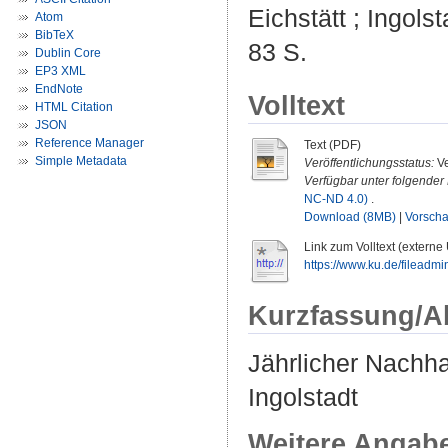
Eichstätt ; Ingols
Atom
BibTeX
83 S.
Dublin Core
EP3 XML
EndNote
Volltext
HTML Citation
JSON
Reference Manager
Text (PDF)
Simple Metadata
Veröffentlichungsstatus:
Ve
Verfügbar unter folgender 
NC-ND 4.0)
.
Download (8MB)
|
Vorsch
Link zum Volltext (externe
https://www.ku.de/fileadmi
Kurzfassung/A
Jährlicher Nachhal
Ingolstadt
Weitere Angab