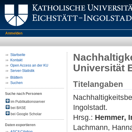
Anmelden
Nachhaltigke
Startseite
Kontakt
Universität 
Open Access an der KU
Server-Statistik
Blättern
Titelangaben
Suchen
Suche nach Personen
Nachhaltigkeitsbe
im Publikationsserver
Ingolstadt.
bei BASE
bei Google Scholar
Hrsg.:
Hemmer, I
Daten exportieren
Lachmann, Hann
ASCII Citation