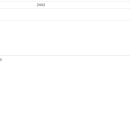
2443
tt