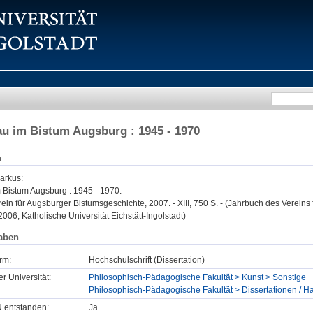
u im Bistum Augsburg : 1945 - 1970
n
arkus
:
 Bistum Augsburg : 1945 - 1970.
ein für Augsburger Bistumsgeschichte, 2007. - XIII, 750 S. - (Jahrbuch des Vereins
 2006, Katholische Universität Eichstätt-Ingolstadt)
aben
rm:
Hochschulschrift (Dissertation)
er Universität:
Philosophisch-Pädagogische Fakultät > Kunst > Sonstige
Philosophisch-Pädagogische Fakultät > Dissertationen / Ha
U entstanden:
Ja