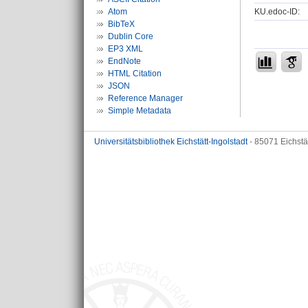
KU.edoc-ID:
Atom
BibTeX
Dublin Core
EP3 XML
EndNote
HTML Citation
JSON
Reference Manager
Simple Metadata
Universitätsbibliothek Eichstätt-Ingolstadt
- 85071 Eichstä