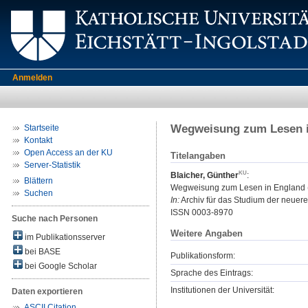
Anmelden
Wegweisung zum Lesen i
Startseite
Kontakt
Open Access an der KU
Titelangaben
Server-Statistik
Blaicher, Günther
:
Blättern
Wegweisung zum Lesen in England 
Suchen
In:
Archiv für das Studium der neuere
ISSN 0003-8970
Suche nach Personen
Weitere Angaben
im Publikationsserver
bei BASE
Publikationsform:
bei Google Scholar
Sprache des Eintrags:
Institutionen der Universität:
Daten exportieren
ASCII Citation