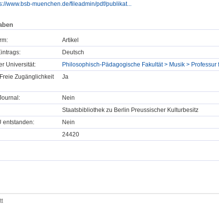
s://www.bsb-muenchen.de/fileadmin/pdf/publikat...
aben
rm:
Artikel
intrags:
Deutsch
er Universität:
Philosophisch-Pädagogische Fakultät > Musik > Professur 
Freie Zugänglichkeit
Ja
ournal:
Nein
Staatsbibliothek zu Berlin Preussischer Kulturbesitz
U entstanden:
Nein
24420
tt