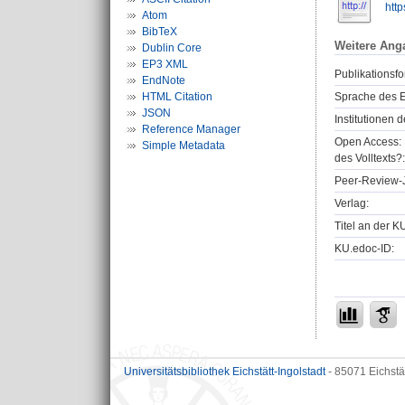
http
Atom
BibTeX
Weitere Ang
Dublin Core
EP3 XML
Publikationsfo
EndNote
HTML Citation
Sprache des E
JSON
Institutionen d
Reference Manager
Open Access: 
Simple Metadata
des Volltexts?:
Peer-Review-J
Verlag:
Titel an der K
KU.edoc-ID:
Universitätsbibliothek Eichstätt-Ingolstadt
- 85071 Eichstä