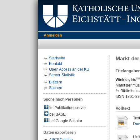
Anmelden
Markt der
Startseite
Kontakt
Open Access an der KU
Titelangabe
Server-Statistik
Winkler, Iris
Blättern
Markt der mus
Suchen
In:
Bibliotheks
ISSN 1861-83
Suche nach Personen
im Publikationsserver
Volltext
bei BASE
Tex
bei Google Scholar
Dow
Daten exportieren
Link
ASCII Citation