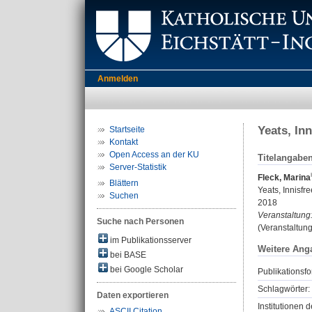
Anmelden
Yeats, In
Startseite
Kontakt
Open Access an der KU
Titelangabe
Server-Statistik
Fleck, Marina
Blättern
Yeats, Innisfr
Suchen
2018
Veranstaltung
Suche nach Personen
(Veranstaltun
im Publikationsserver
Weitere Ang
bei BASE
bei Google Scholar
Publikationsfo
Schlagwörter:
Daten exportieren
Institutionen d
ASCII Citation