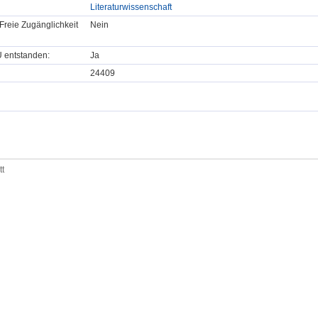
Literaturwissenschaft
Freie Zugänglichkeit
Nein
U entstanden:
Ja
24409
tt