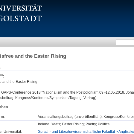
nisfree and the Easter Rising
n
:
ee and the Easter Rising.
:
GAPS-Conference 2018 “Nationalism and the Postcolonial”, 09.-12.05.2018, Joha
gsbeitrag: Kongress/Konferenz/Symposium/Tagung, Vortrag)
aben
rm:
Veranstaltungsbeitrag (unveröffentlicht): Kongress/Konfe
Ireland; Yeats; Easter Rising; Poetry; Politics
er Universität:
Sprach- und Literaturwissenschaftliche Fakultät > Anglistik/