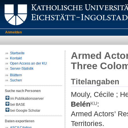
Anmelden
Armed Actor
Startseite
Kontakt
Three Colom
Open Access an der KU
Server-Statistik
Blättern
Titelangaben
Suchen
Suche nach Personen
Mouly, Cécile
;
He
im Publikationsserver
Belén
:
bei BASE
bei Google Scholar
Armed Actors’ Re
Daten exportieren
Territories.
ASCII Citation