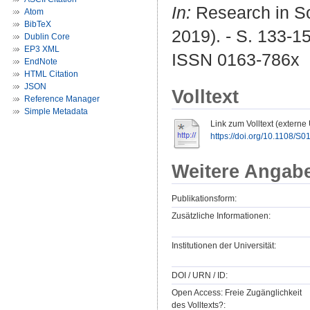
In:
Research in So
Atom
BibTeX
2019). - S. 133-1
Dublin Core
EP3 XML
ISSN 0163-786x
EndNote
HTML Citation
JSON
Volltext
Reference Manager
Simple Metadata
Link zum Volltext (externe
https://doi.org/10.1108
Weitere Angab
Publikationsform:
Zusätzliche Informationen:
Institutionen der Universität:
DOI / URN / ID:
Open Access: Freie Zugänglichkeit
des Volltexts?: