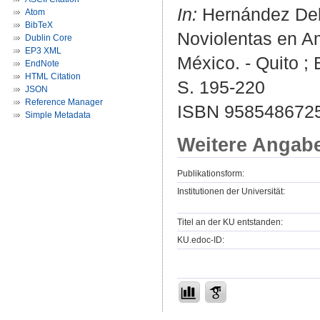
In:
Hernández Delg
Atom
BibTeX
Noviolentas en Am
Dublin Core
EP3 XML
México. - Quito ;
EndNote
HTML Citation
S. 195-220
JSON
Reference Manager
ISBN 958548672
Simple Metadata
Weitere Angab
Publikationsform:
Institutionen der Universität:
Titel an der KU entstanden:
KU.edoc-ID: