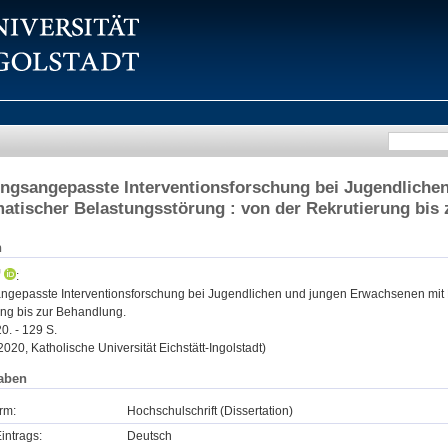
ngsangepasste Interventionsforschung bei Jugendliche
atischer Belastungsstörung : von der Rekrutierung bis
n
:
ngepasste Interventionsforschung bei Jugendlichen und jungen Erwachsenen mit P
ung bis zur Behandlung.
0. - 129 S.
 2020, Katholische Universität Eichstätt-Ingolstadt)
aben
rm:
Hochschulschrift (Dissertation)
intrags:
Deutsch