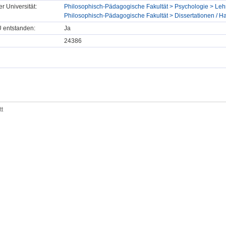
er Universität:
Philosophisch-Pädagogische Fakultät > Psychologie > Lehr
Philosophisch-Pädagogische Fakultät > Dissertationen / Ha
U entstanden:
Ja
24386
tt