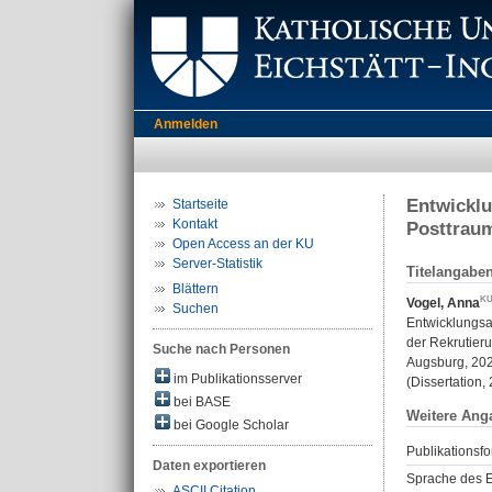
Anmelden
Entwicklu
Startseite
Kontakt
Posttraum
Open Access an der KU
Server-Statistik
Titelangabe
Blättern
Vogel, Anna
Suchen
Entwicklungsa
der Rekrutier
Suche nach Personen
Augsburg, 202
im Publikationsserver
(Dissertation,
bei BASE
Weitere Ang
bei Google Scholar
Publikationsfo
Daten exportieren
Sprache des E
ASCII Citation