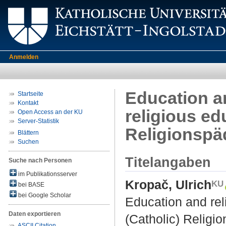
Anmelden
Education an
Startseite
Kontakt
religious ed
Open Access an der KU
Server-Statistik
Religionspä
Blättern
Suchen
Titelangaben
Suche nach Personen
im Publikationsserver
Kropač, Ulrich
bei BASE
bei Google Scholar
Education and rel
Daten exportieren
(Catholic) Religi
ASCII Citation