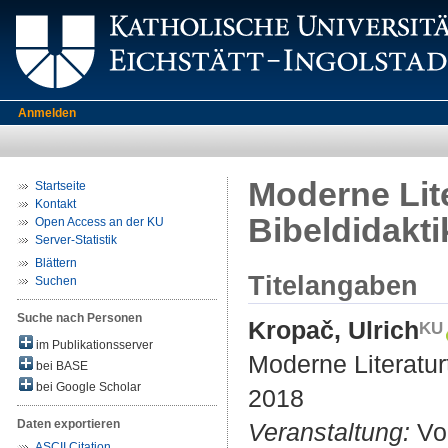
Anmelden
Moderne Lite
Startseite
Kontakt
Bibeldidakti
Open Access an der KU
Server-Statistik
Blättern
Titelangaben
Suchen
Suche nach Personen
Kropač, Ulrich
im Publikationsserver
Moderne Literaturt
bei BASE
bei Google Scholar
2018
Daten exportieren
Veranstaltung:
Vor
ASCII Citation