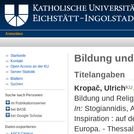
Anmelden
Bildung und
Startseite
Kontakt
Open Access an der KU
Server-Statistik
Titelangaben
Blättern
Suchen
Kropač, Ulrich
Suche nach Personen
Bildung und Relig
im Publikationsserver
In:
Stogiannidis, A
bei BASE
bei Google Scholar
Inspiration : auf 
Europa. - Thessal
Daten exportieren
ASCII Citation