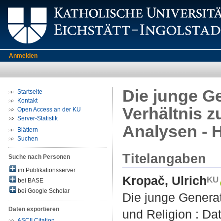
Anmelden
Die junge G
Startseite
Kontakt
Verhältnis z
Open Access an der KU
Server-Statistik
Analysen -
Blättern
Suchen
Titelangaben
Suche nach Personen
im Publikationsserver
Kropač, Ulrich
bei BASE
bei Google Scholar
Die junge Generat
Daten exportieren
und Religion : D
ASCII Citation