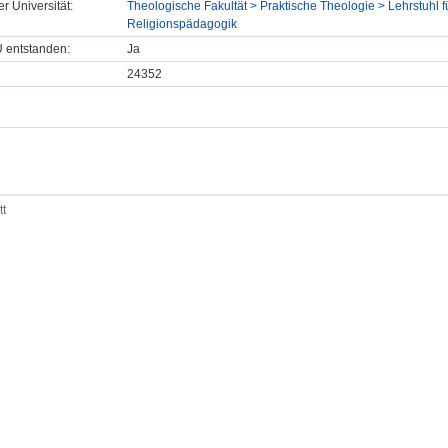
er Universität:
Theologische Fakultät > Praktische Theologie > Lehrstuhl f
Religionspädagogik
U entstanden:
Ja
24352
tt