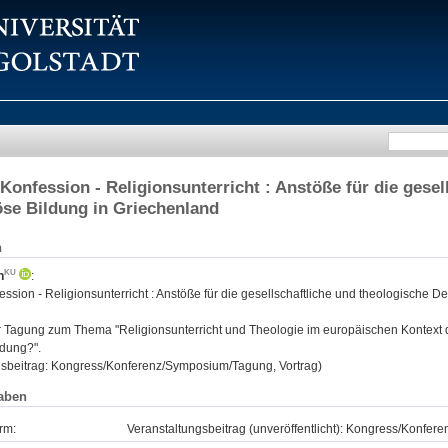
 Konfession - Religionsunterricht : Anstöße für die gese
öse Bildung in Griechenland
n
h
:
ession - Religionsunterricht : Anstöße für die gesellschaftliche und theologische D
:
Tagung zum Thema "Religionsunterricht und Theologie im europäischen Kontext d
ldung?".
gsbeitrag: Kongress/Konferenz/Symposium/Tagung, Vortrag)
aben
rm:
Veranstaltungsbeitrag (unveröffentlicht): Kongress/Konfe