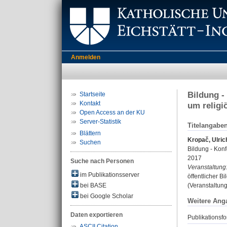
Anmelden
Bildung -
Startseite
Kontakt
um religi
Open Access an der KU
Server-Statistik
Titelangabe
Blättern
Kropač, Ulric
Suchen
Bildung - Konf
2017
Suche nach Personen
Veranstaltung
im Publikationsserver
öffentlicher Bi
bei BASE
(Veranstaltun
bei Google Scholar
Weitere Ang
Daten exportieren
Publikationsfo
ASCII Citation