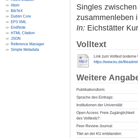
Singles zwischen
Atom
BibTeX
zusammenleben in
Dublin Core
EP3 XML
In:
Eichstätter Kur
EndNote
HTML Citation
JSON
Volltext
Reference Manager
Simple Metadata
Link zum Volltext (externe
https://www.ku.de/fileadm
Weitere Angab
Publikationsform:
Sprache des Eintrags:
Institutionen der Universität:
Open Access: Freie Zugänglichkeit
des Volltexts?:
Peer-Review-Journal:
Titel an der KU entstanden: