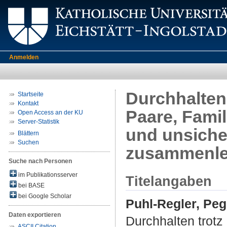
Anmelden
Durchhalten
Startseite
Kontakt
Paare, Fami
Open Access an der KU
Server-Statistik
und unsiche
Blättern
Suchen
zusammenleb
Suche nach Personen
im Publikationsserver
Titelangaben
bei BASE
bei Google Scholar
Puhl-Regler, Pe
Daten exportieren
Durchhalten trotz
ASCII Citation