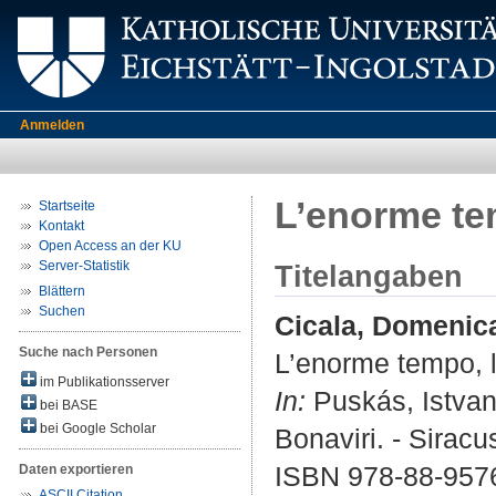
Anmelden
L’enorme tem
Startseite
Kontakt
Open Access an der KU
Server-Statistik
Titelangaben
Blättern
Suchen
Cicala, Domenica
Suche nach Personen
L’enorme tempo, l
im Publikationsserver
In:
Puskás, Istvan ;
bei BASE
bei Google Scholar
Bonaviri. - Sirac
ISBN 978-88-957
Daten exportieren
ASCII Citation