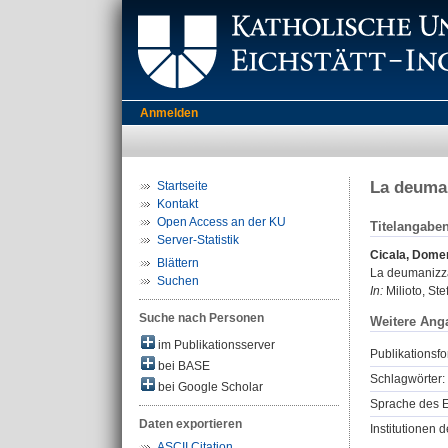
Anmelden
La deuman
Startseite
Kontakt
Open Access an der KU
Titelangabe
Server-Statistik
Cicala, Domen
Blättern
La deumanizzaz
Suchen
In:
Milioto, Ste
Suche nach Personen
Weitere Ang
im Publikationsserver
Publikationsfo
bei BASE
Schlagwörter:
bei Google Scholar
Sprache des E
Daten exportieren
Institutionen d
ASCII Citation