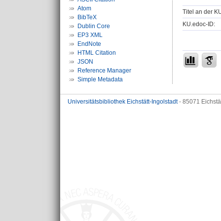
Atom
Titel an der K
BibTeX
KU.edoc-ID:
Dublin Core
EP3 XML
EndNote
HTML Citation
JSON
Reference Manager
Simple Metadata
Universitätsbibliothek Eichstätt-Ingolstadt
- 85071 Eichstä