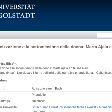
izzazione e la sottomissione della donna: Marta Ajala e 
n
ica Elisa
:
ione e la sottomissione della donna: Marta Ajala e Stellina Ravì.
fano (Hrsg.): L’esclusa e Il turno : gli inizi della narrativa pirandelliana. - Caltanisse
aben
rm:
Aufsatz in einem Buch
Pirandello
intrags:
Italienisch
er Universität:
Sprach- und Literaturwissenschaftliche Fakultät > Romani
Literaturen