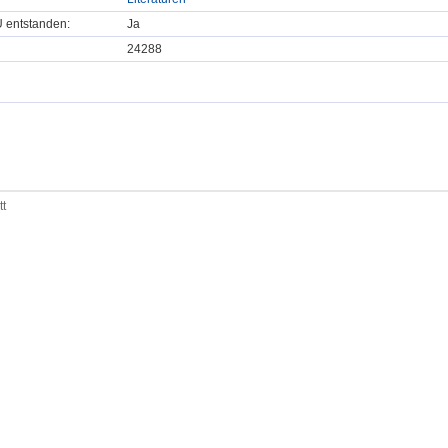
U entstanden:
Ja
24288
tt