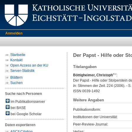
Anmelden
Der Papst - Hilfe oder S
Startseite
Kontakt
Open Access an der KU
Titelangaben
Server-Statistik
Böttigheimer, Christoph
:
Blättern
Der Papst - Hilfe oder Stolperstein
Suchen
In:
Stimmen der Zeit. 224 (2006). - S.
ISSN 0039-1492
Suche nach Personen
Weitere Angaben
im Publikationsserver
bei BASE
Publikationsform:
bei Google Scholar
Institutionen der Universität:
Peer-Review-Journal:
Daten exportieren
Verlag:
ASCII Citation