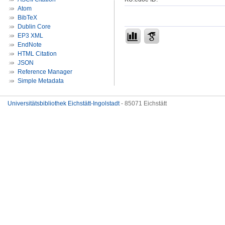
Atom
BibTeX
Dublin Core
EP3 XML
EndNote
HTML Citation
JSON
Reference Manager
Simple Metadata
Universitätsbibliothek Eichstätt-Ingolstadt
- 85071 Eichstätt