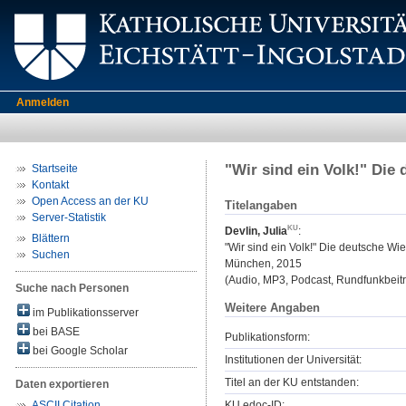
Anmelden
"Wir sind ein Volk!" Die
Startseite
Kontakt
Open Access an der KU
Titelangaben
Server-Statistik
Devlin, Julia
:
Blättern
"Wir sind ein Volk!" Die deutsche Wi
Suchen
München, 2015
(Audio, MP3, Podcast, Rundfunkbeitra
Suche nach Personen
Weitere Angaben
im Publikationsserver
bei BASE
Publikationsform:
bei Google Scholar
Institutionen der Universität:
Titel an der KU entstanden:
Daten exportieren
KU.edoc-ID:
ASCII Citation