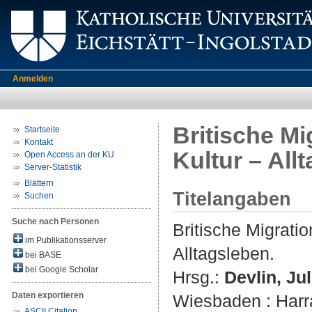
Anmelden
Britische Mi
Startseite
Kontakt
Kultur – All
Open Access an der KU
Server-Statistik
Blättern
Titelangaben
Suchen
Suche nach Personen
Britische Migratio
im Publikationsserver
Alltagsleben.
bei BASE
bei Google Scholar
Hrsg.:
Devlin, Jul
Daten exportieren
Wiesbaden : Harra
ASCII Citation