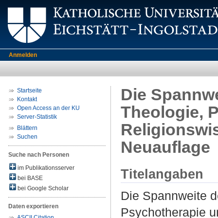
Anmelden
Die Spannwe
Startseite
Kontakt
Theologie, 
Open Access an der KU
Server-Statistik
Religionswi
Blättern
Suchen
Neuauflage
Suche nach Personen
im Publikationsserver
Titelangaben
bei BASE
bei Google Scholar
Die Spannweite de
Daten exportieren
Psychotherapie u
ASCII Citation