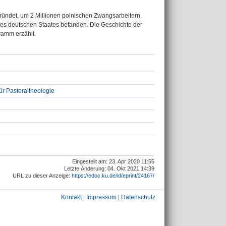
gründet, um 2 Millionen polnischen Zwangsarbeitern,
des deutschen Staates befanden. Die Geschichte der
ramm erzählt.
ür Pastoraltheologie
Eingestellt am: 23. Apr 2020 11:55
Letzte Änderung: 04. Okt 2021 14:39
URL zu dieser Anzeige:
https://edoc.ku.de/id/eprint/24167/
Kontakt
|
Impressum
|
Datenschutz