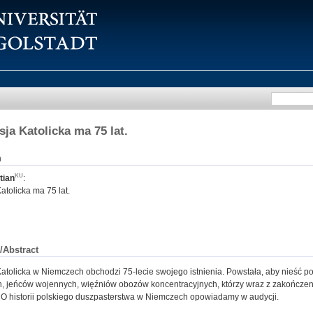
sja Katolicka ma 75 lat.
n
tian
:
atolicka ma 75 lat.
/Abstract
Katolicka w Niemczech obchodzi 75-lecie swojego istnienia. Powstała, aby nieść p
 jeńców wojennych, więźniów obozów koncentracyjnych, którzy wraz z zakończen
 O historii polskiego duszpasterstwa w Niemczech opowiadamy w audycji.