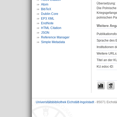
Übersetzung:
Atom
Die Polnische 
BibTeX
Kriegsgefange
Dublin Core
polnischen Pa
EP3 XML
EndNote
Weitere Ang
HTML Citation
JSON
Publikationsfo
Reference Manager
Sprache des E
Simple Metadata
Institutionen d
Weitere URLs
Titel an der K
KU.edoc-ID:
Universitätsbibliothek Eichstätt-Ingolstadt
- 85071 Eichstä