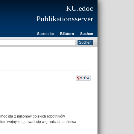
KU.edoc
Publikationsserver
Startseite
Blättern
Suchen
omoc dla 2 milionów polskich robotników
iem wojny znajdowali się w granicach państwa