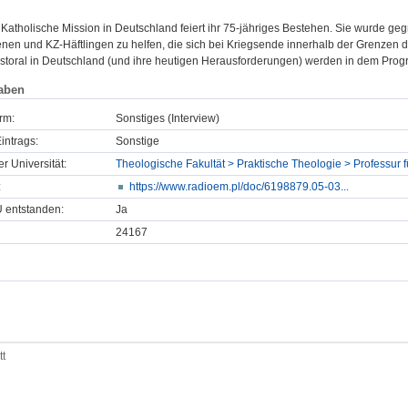
Katholische Mission in Deutschland feiert ihr 75-jähriges Bestehen. Sie wurde ge
nen und KZ-Häftlingen zu helfen, die sich bei Kriegsende innerhalb der Grenzen 
storal in Deutschland (und ihre heutigen Herausforderungen) werden in dem Prog
aben
rm:
Sonstiges (Interview)
intrags:
Sonstige
er Universität:
Theologische Fakultät > Praktische Theologie > Professur f
:
https://www.radioem.pl/doc/6198879.05-03...
U entstanden:
Ja
24167
tt