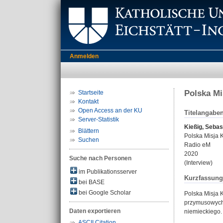
Anmelden
Polska Mi
Startseite
Kontakt
Open Access an der KU
Titelangabe
Server-Statistik
Kießig, Sebas
Blättern
Polska Misja K
Suchen
Radio eM
2020
Suche nach Personen
(Interview)
im Publikationsserver
Kurzfassung
bei BASE
bei Google Scholar
Polska Misja 
przymusowych,
Daten exportieren
niemieckiego.
ASCII Citation