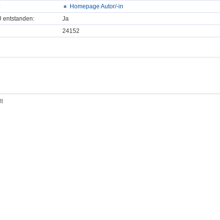
:
Homepage Autor/-in
U entstanden:
Ja
24152
tt