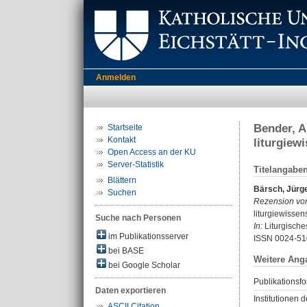
Anmelden
Bender, A
Startseite
Kontakt
liturgiew
Open Access an der KU
Server-Statistik
Titelangabe
Blättern
Bärsch, Jürg
Suchen
Rezension vo
liturgiewissen
Suche nach Personen
In:
Liturgisches
im Publikationsserver
ISSN 0024-51
bei BASE
Weitere Ang
bei Google Scholar
Publikationsfo
Daten exportieren
Institutionen d
ASCII Citation