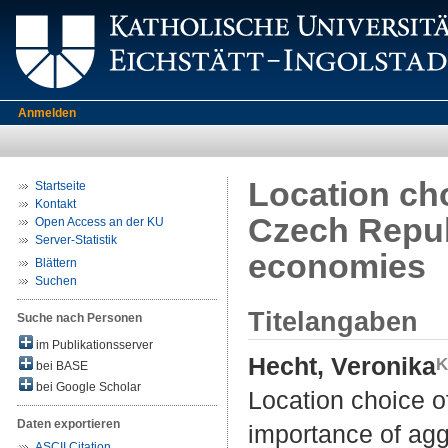
Anmelden
Location cho
Startseite
Kontakt
Czech Repub
Open Access an der KU
Server-Statistik
economies
Blättern
Suchen
Titelangaben
Suche nach Personen
im Publikationsserver
Hecht, Veronika
bei BASE
bei Google Scholar
Location choice o
Daten exportieren
importance of ag
ASCII Citation