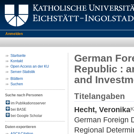
Anmelden
German Fore
Startseite
Kontakt
Republic : a
Open Access an der KU
Server-Statistik
and Investm
Blättern
Suchen
Titelangaben
Suche nach Personen
im Publikationsserver
Hecht, Veronika
bei BASE
bei Google Scholar
German Foreign Di
Daten exportieren
Regional Determi
ASCII Citation