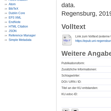
data.
Atom
BibTeX
Regensburg, 201
Dublin Core
EP3 XML
EndNote
Volltext
HTML Citation
JSON
Reference Manager
Link zum Volltext (externe
Simple Metadata
https://epub.uni-regensbu
Weitere Angab
Publikationsform:
Zusätzliche Informationen:
Schlagwörter:
DOI / URN / ID:
Titel an der KU entstanden:
KU.edoc-ID: