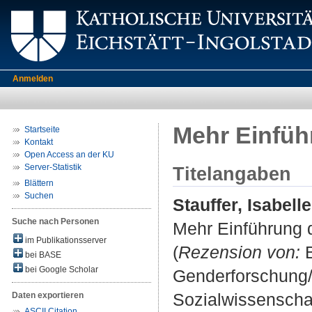
Anmelden
Mehr Einfü
Startseite
Kontakt
Open Access an der KU
Server-Statistik
Titelangaben
Blättern
Suchen
Stauffer, Isabelle
Suche nach Personen
Mehr Einführung
im Publikationsserver
(
Rezension von:
B
bei BASE
bei Google Scholar
Genderforschung/
Sozialwissenschaf
Daten exportieren
ASCII Citation