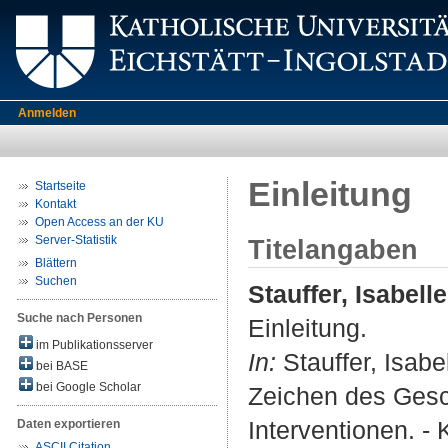
Anmelden
Einleitung
Startseite
Kontakt
Open Access an der KU
Server-Statistik
Titelangaben
Blättern
Suchen
Stauffer, Isabelle
Suche nach Personen
Einleitung.
im Publikationsserver
In:
Stauffer, Isabe
bei BASE
bei Google Scholar
Zeichen des Gesc
Interventionen. - 
Daten exportieren
ASCII Citation