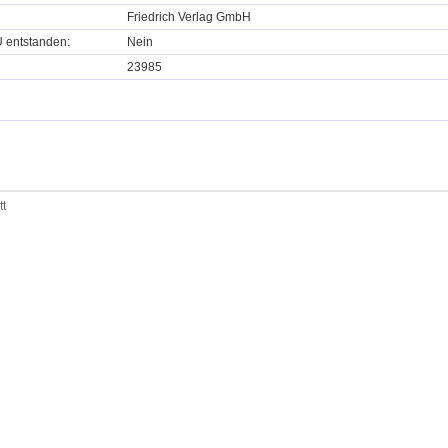
Friedrich Verlag GmbH
U entstanden:
Nein
23985
tt