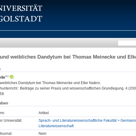
 und weibliches Dandytum bei Thomas Meinecke und Elk
n
elle
:
 weibliches Dandytum bei Thomas Meinecke und Elke Naters.
unterricht : Beiträge zu seiner Praxis und wissenschaftlichen Grundlegung. 4 (2008
58
aben
rm:
Artikel
er Universität:
Sprach- und Literaturwissenschaftliche Fakultät > Germanis
Literaturwissenschaft
ournal:
Nein