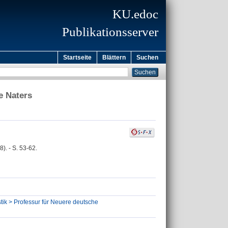
KU.edoc
Publikationsserver
Startseite
Blättern
Suchen
e Naters
). - S. 53-62.
tik > Professur für Neuere deutsche