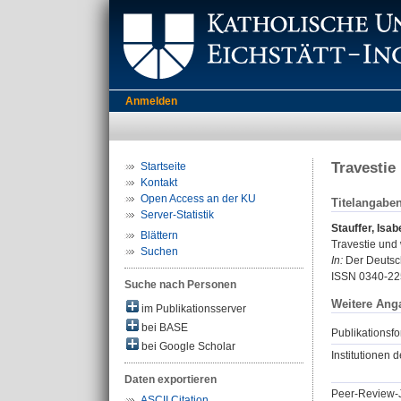
Anmelden
Travestie
Startseite
Kontakt
Open Access an der KU
Titelangabe
Server-Statistik
Stauffer, Isab
Blättern
Travestie und
Suchen
In:
Der Deutsch
ISSN 0340-22
Suche nach Personen
Weitere Ang
im Publikationsserver
bei BASE
Publikationsfo
bei Google Scholar
Institutionen d
Daten exportieren
Peer-Review-J
ASCII Citation