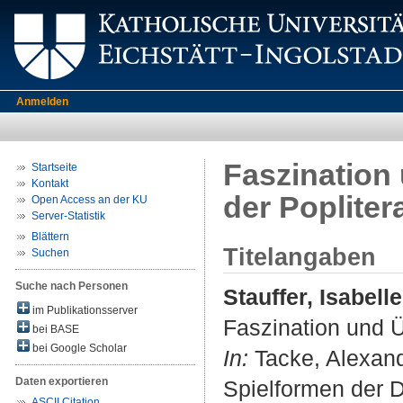
Anmelden
Faszination
Startseite
Kontakt
der Popliter
Open Access an der KU
Server-Statistik
Blättern
Titelangaben
Suchen
Suche nach Personen
Stauffer, Isabelle
im Publikationsserver
Faszination und Ü
bei BASE
bei Google Scholar
In:
Tacke, Alexand
Daten exportieren
Spielformen der D
ASCII Citation