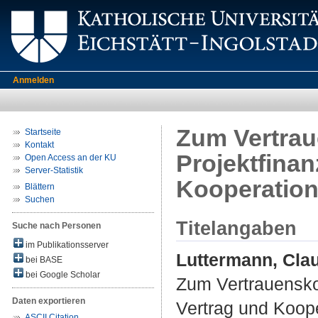
Anmelden
Zum Vertraue
Startseite
Kontakt
Projektfinan
Open Access an der KU
Server-Statistik
Kooperatio
Blättern
Suchen
Titelangaben
Suche nach Personen
im Publikationsserver
Luttermann, Cla
bei BASE
bei Google Scholar
Zum Vertrauenskonz
Daten exportieren
Vertrag und Koope
ASCII Citation