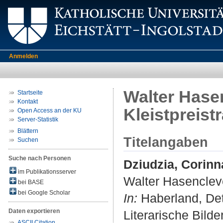
Anmelden
Walter Hase
Startseite
Kontakt
Kleistpreist
Open Access an der KU
Server-Statistik
Blättern
Titelangaben
Suchen
Suche nach Personen
Dziudzia, Corinn
im Publikationsserver
Walter Hasencleve
bei BASE
bei Google Scholar
In:
Haberland, Detl
Daten exportieren
Literarische Bild
ASCII Citation