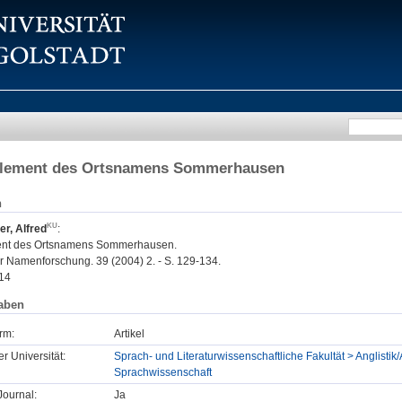
element des Ortsnamens Sommerhausen
n
, Alfred
:
ent des Ortsnamens Sommerhausen.
r Namenforschung. 39 (2004) 2. - S. 129-134.
14
aben
rm:
Artikel
er Universität:
Sprach- und Literaturwissenschaftliche Fakultät > Anglistik/
Sprachwissenschaft
ournal:
Ja