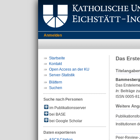
Anmelden
Das Erst
Startseite
Kontakt
Open Access an der KU
Titelangabe
Server-Statistik
Bammesberger
Blättern
Das Erstelem
Suchen
In:
Beiträge zu
ISSN 0005-81
Suche nach Personen
Weitere Ang
im Publikationsserver
bei BASE
Publikationsfo
bei Google Scholar
Institutionen d
Daten exportieren
Peer-Review-J
ASCII Citation