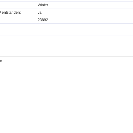
Winter
U entstanden:
Ja
23892
tt