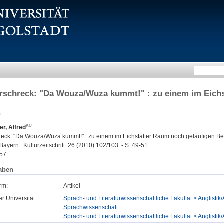
rschreck: "Da Wouza/Wuza kummt!" : zu einem im Eichs
n
, Alfred
:
reck: "Da Wouza/Wuza kummt!" : zu einem im Eichstätter Raum noch geläufigen Beg
 Bayern : Kulturzeitschrift. 26 (2010) 102/103. - S. 49-51.
57
aben
rm:
Artikel
er Universität:
Sprach- und Literaturwissenschaftliche Fakultät > Anglistik/
Sprachwissenschaft
Sprach- und Literaturwissenschaftliche Fakultät > Anglistik/