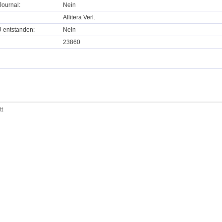
ournal:
Nein
Allitera Verl.
U entstanden:
Nein
23860
tt