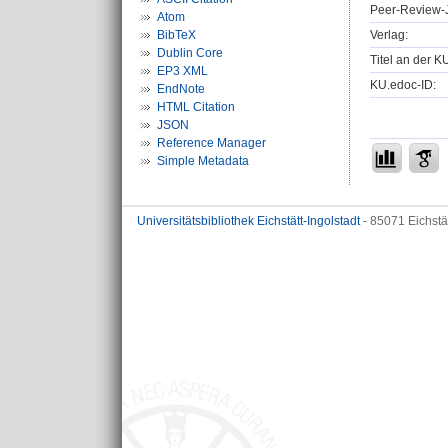
Peer-Review-J
Atom
Verlag:
BibTeX
Dublin Core
Titel an der K
EP3 XML
KU.edoc-ID:
EndNote
HTML Citation
JSON
Reference Manager
Simple Metadata
Universitätsbibliothek Eichstätt-Ingolstadt
- 85071 Eichstä