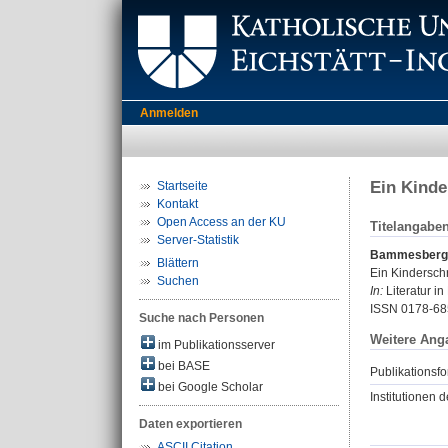
Anmelden
Ein Kinde
Startseite
Kontakt
Open Access an der KU
Titelangabe
Server-Statistik
Bammesberger
Blättern
Ein Kindersch
Suchen
In:
Literatur in
ISSN 0178-68
Suche nach Personen
Weitere Ang
im Publikationsserver
bei BASE
Publikationsfo
bei Google Scholar
Institutionen d
Daten exportieren
ASCII Citation