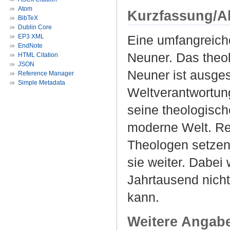
Atom
Kurzfassung/A
BibTeX
Dublin Core
EP3 XML
Eine umfangreich
EndNote
Neuner. Das theo
HTML Citation
JSON
Neuner ist ausge
Reference Manager
Simple Metadata
Weltverantwortun
seine theologisch
moderne Welt. Re
Theologen setzen
sie weiter. Dabei 
Jahrtausend nich
kann.
Weitere Angab