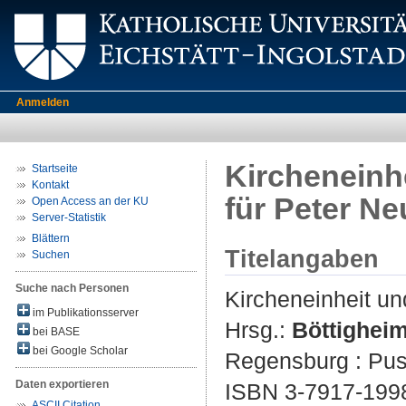
Anmelden
Kircheneinhe
Startseite
Kontakt
für Peter Ne
Open Access an der KU
Server-Statistik
Blättern
Titelangaben
Suchen
Suche nach Personen
Kircheneinheit un
im Publikationsserver
Hrsg.:
Böttigheim
bei BASE
bei Google Scholar
Regensburg : Pust
Daten exportieren
ISBN 3-7917-1998
ASCII Citation