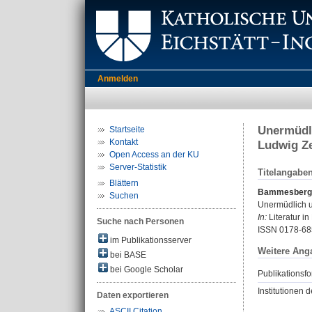
Anmelden
Unermüdli
Startseite
Kontakt
Ludwig Ze
Open Access an der KU
Server-Statistik
Titelangabe
Blättern
Bammesberger
Suchen
Unermüdlich u
In:
Literatur in
Suche nach Personen
ISSN 0178-68
im Publikationsserver
Weitere Ang
bei BASE
bei Google Scholar
Publikationsfo
Institutionen d
Daten exportieren
ASCII Citation