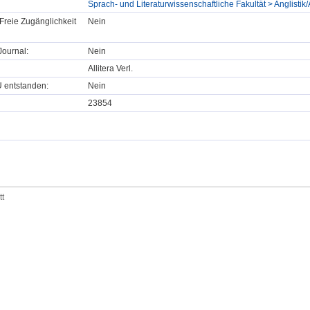
Sprach- und Literaturwissenschaftliche Fakultät > Anglistik/
Freie Zugänglichkeit
Nein
ournal:
Nein
Allitera Verl.
U entstanden:
Nein
23854
tt