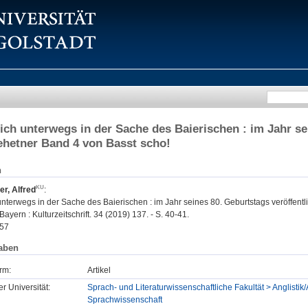
ch unterwegs in der Sache des Baierischen : im Jahr sei
hetner Band 4 von Basst scho!
n
, Alfred
:
nterwegs in der Sache des Baierischen : im Jahr seines 80. Geburtstags veröffent
 Bayern : Kulturzeitschrift. 34 (2019) 137. - S. 40-41.
57
aben
rm:
Artikel
er Universität:
Sprach- und Literaturwissenschaftliche Fakultät > Anglistik/
Sprachwissenschaft