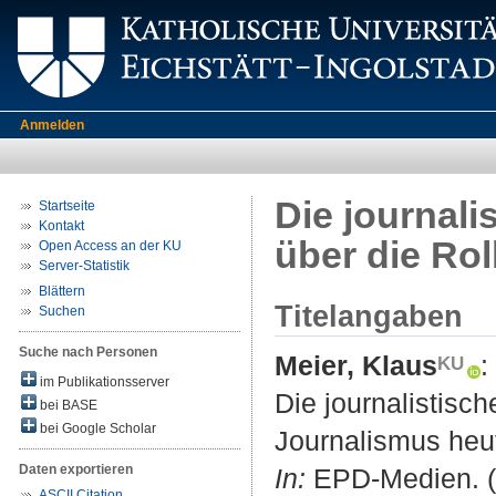
Anmelden
Die journal
Startseite
Kontakt
über die Ro
Open Access an der KU
Server-Statistik
Blättern
Titelangaben
Suchen
Suche nach Personen
Meier, Klaus
:
im Publikationsserver
Die journalistisc
bei BASE
bei Google Scholar
Journalismus heu
Daten exportieren
In:
EPD-Medien. (3
ASCII Citation